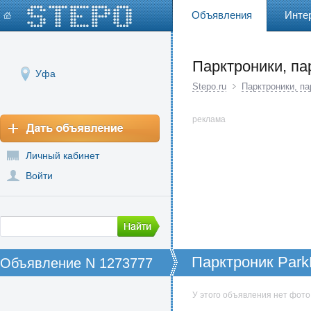
Объявления
Инте
Парктроники, п
Уфа
Stepo.ru
Парктроники, п
реклама
Личный кабинет
Войти
Парктроник Park
Объявление N 1273777
У этого объявления нет фото